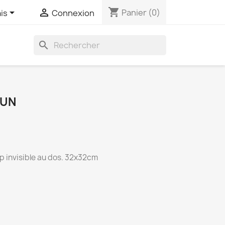
shopping_cart


Panier
(0)
is
Connexion
search
RUN
p invisible au dos. 32x32cm