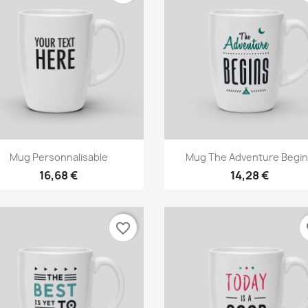
Aperçu rapide
Aperçu rapide


Mug Personnalisable
Mug The Adventure Begin
16,68 €
14,28 €
favorite_border
fa