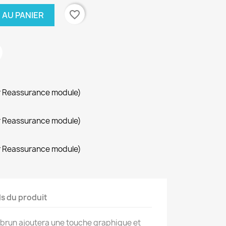
favorite_border
 AU PANIER
r Reassurance module)
r Reassurance module)
r Reassurance module)
ls du produit
 brun ajoutera une touche graphique et