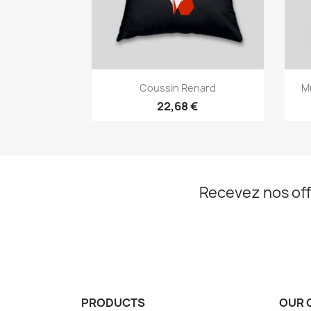
Aperçu rapide

Coussin Renard
M
22,68 €
Recevez nos off
PRODUCTS
OUR 