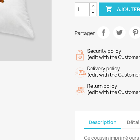

AJOUTER
Partager
Security policy
(edit with the Custome
Delivery policy
(edit with the Custome
Return policy
(edit with the Custome
Description
Détai
Ce coussin imprimé ours