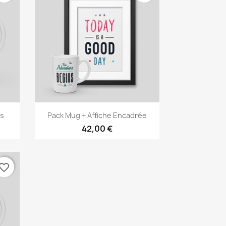
Aperçu rapide

s
Pack Mug + Affiche Encadrée
42,00 €
vorite_border