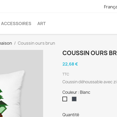
França
ACCESSOIRES
ART
maison
Coussin ours brun
COUSSIN OURS B
22,68 €
TTC
Coussin déhoussable avec zi
Couleur : Blanc
Noir
Blanc
Quantité