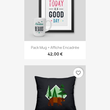
Pack Mug + Affiche Encadrée
42,00 €
favorite_border