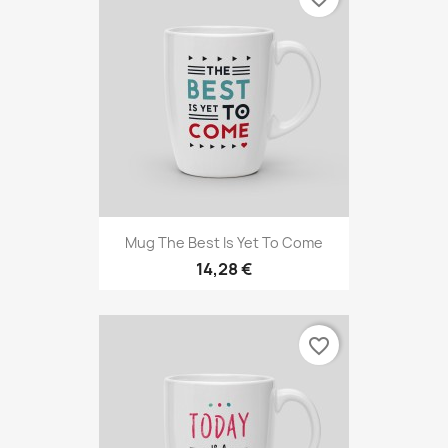
Mug The Best Is Yet To Come
14,28 €
favorite_border