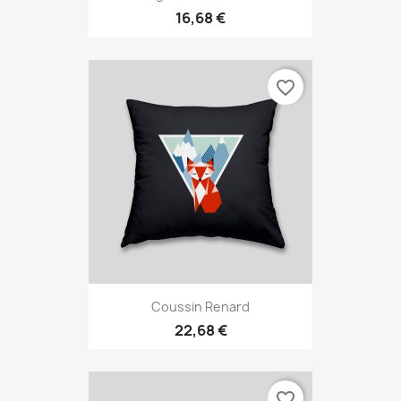
16,68 €
favorite_border
Coussin Renard
22,68 €
favorite_border