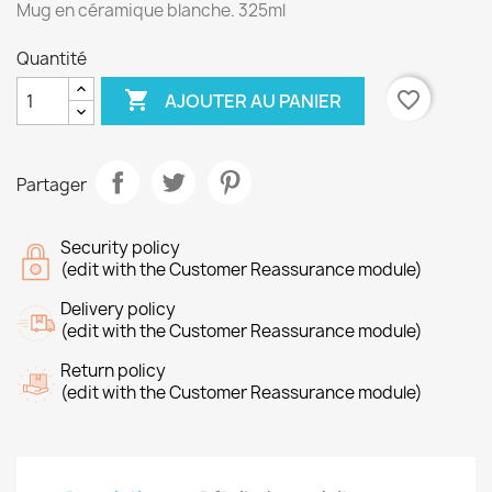
Mug en céramique blanche. 325ml
Quantité

favorite_border
AJOUTER AU PANIER
Partager
Security policy
(edit with the Customer Reassurance module)
Delivery policy
(edit with the Customer Reassurance module)
Return policy
(edit with the Customer Reassurance module)