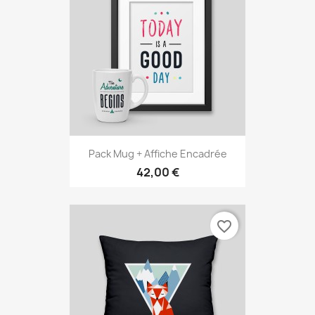
Pack Mug + Affiche Encadrée
42,00 €
favorite_border