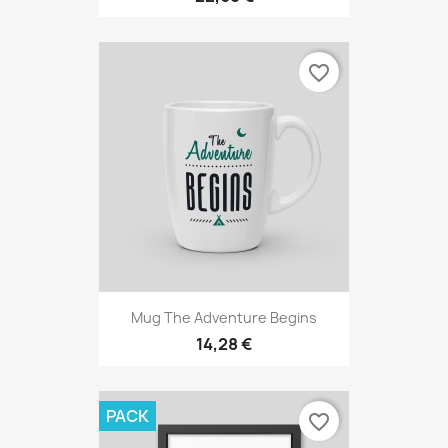
favorite_border
Mug The Adventure Begins
14,28 €
PACK
favorite_border