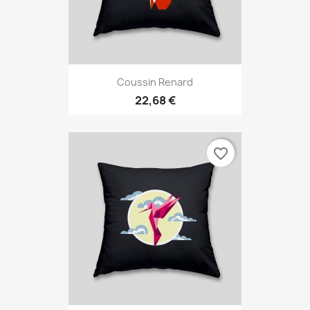
Coussin Renard
22,68 €
favorite_border