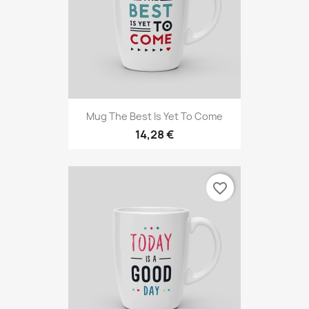
Mug The Best Is Yet To Come
14,28 €
favorite_border